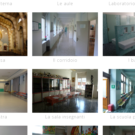
nterna
Le aule
Laboratorio
esa
Il corridoio
I b
stra
La sala insegnanti
La scuola p