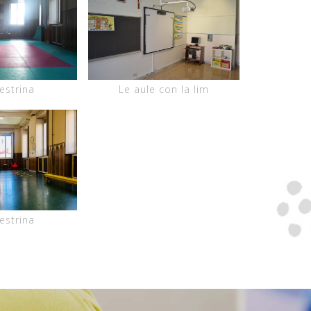
estrina
Le aule con la lim
estrina