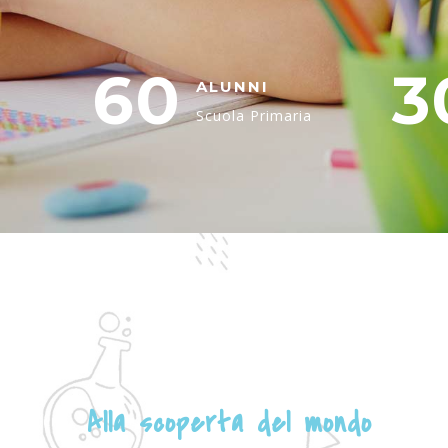
60
3
ALUNNI
Scuola Primaria
Alla scoperta del mondo