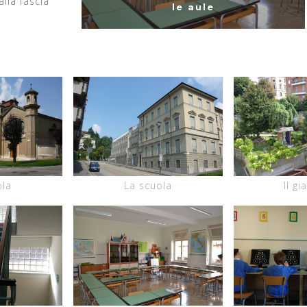
lla fascia
le aule
ola
La scuola
Il gi