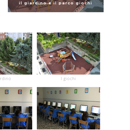
il giardino e il parco giochi
I giochi
ardino