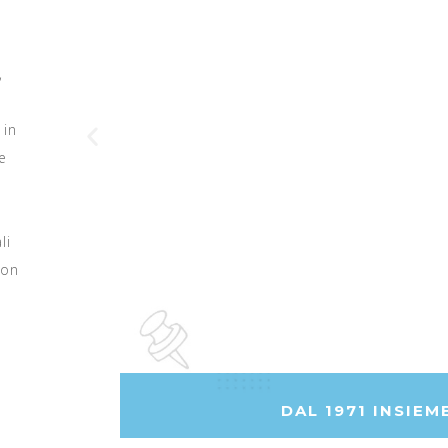
,
 in
e
li
non
DAL 1971 INSIEM