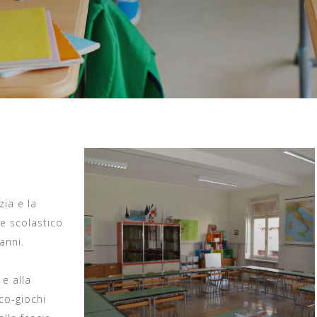
zia e la
 e scolastico
anni.
 e alla
rco-giochi