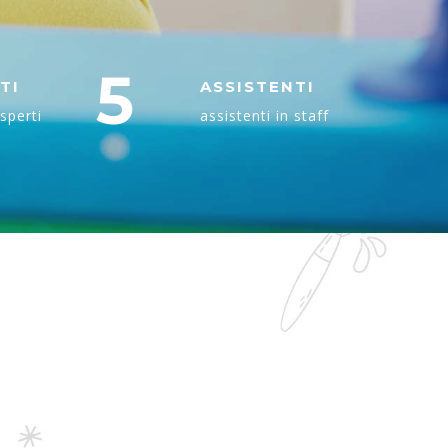
5
TI
ASSISTENTI
esperti
assistenti in staff