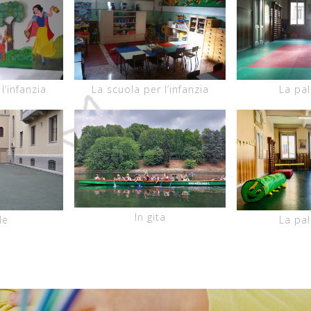
l’infanzia
La scuola per l’infanzia
La pal
In gita
le
La pal