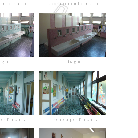
 informatico
Laboratorio informatico
agni
I bagni
er l’infanzia
La scuola per l’infanzia