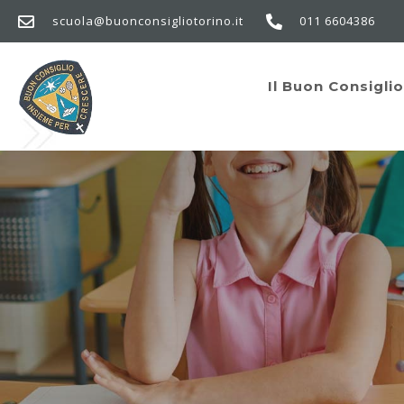
scuola@buonconsigliotorino.it
011 6604386
N
Il Buon Consigli