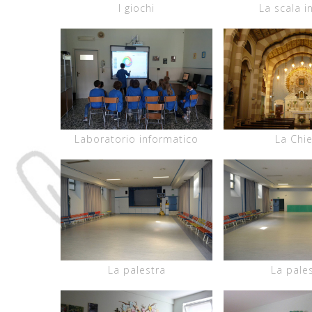
I giochi
La scala i
Laboratorio informatico
La Chi
La palestra
La pale