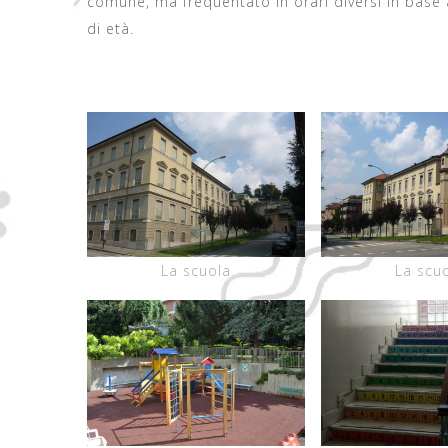
comune, ma frequentato in orari diversi in base a
di età.
La scuola
La scu